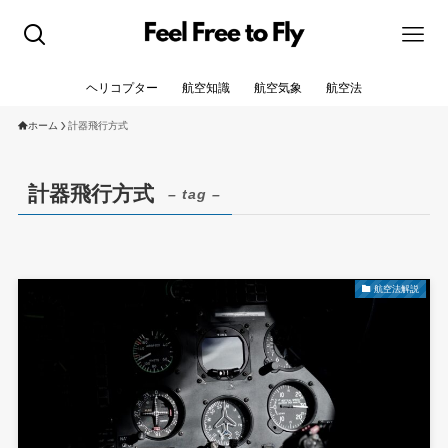
ヘリコプター
航空知識
航空気象
航空法
ホーム
計器飛行方式
計器飛行方式
– tag –
航空法解説