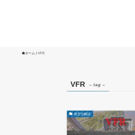
ホーム
VFR
VFR
– tag –
航空法解説